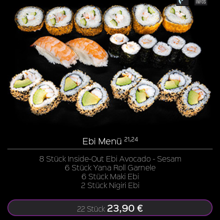
Ebi Menü
21,24
8 Stück Inside-Out Ebi Avocado - Sesam
6 Stück Yana Roll Garnele
6 Stück Maki Ebi
2 Stück Nigiri Ebi
23,90 €
22 Stück