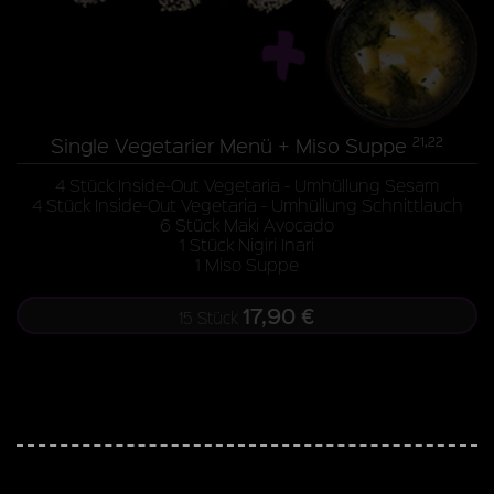
Single Vegetarier Menü + Miso Suppe
21,22
4 Stück Inside-Out Vegetaria - Umhüllung Sesam
4 Stück Inside-Out Vegetaria - Umhüllung Schnittlauch
6 Stück Maki Avocado
1 Stück Nigiri Inari
1 Miso Suppe
17,90 €
15 Stück