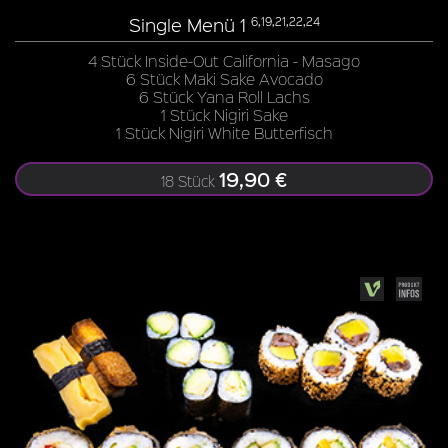
Single Menü 1
6,19,21,22,24
4 Stück Inside-Out California - Masago
6 Stück Maki Sake Avocado
6 Stück Yana Roll Lachs
1 Stück Nigiri Sake
1 Stück Nigiri White Butterfisch
19,90 €
18 Stück