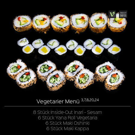
Vegetarier Menü
3,7,8,20,24
8 Stück Inside-Out Inari - Sesam
6 Stück Yana Roll Vegetaria
6 Stück Maki Oshinki
6 Stück Maki Kappa