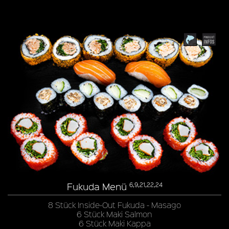
Fukuda Menü
6,9,21,22,24
8 Stück Inside-Out Fukuda - Masago
6 Stück Maki Salmon
6 Stück Maki Kappa