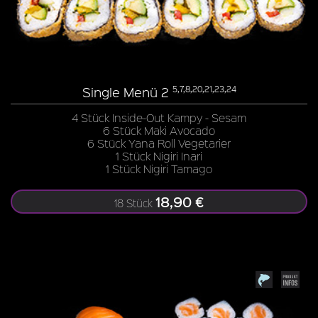
Single Menü 2
5,7,8,20,21,23,24
4 Stück Inside-Out Kampy - Sesam
6 Stück Maki Avocado
6 Stück Yana Roll Vegetarier
1 Stück Nigiri Inari
1 Stück Nigiri Tamago
18,90 €
18 Stück