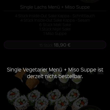
Single Lachs Menü + Miso Suppe
4 Stück Inside-Out Sake Kappa - Schnittlauch
4 Stück Inside-Out Sake Kappa - Sesam
6 Stück Maki Sake
1 Stück Nigiri Sake
1 Miso Suppe
18,90 €
15 Stück
Single Vegetarier Menü + Miso Suppe ist
derzeit nicht bestellbar.