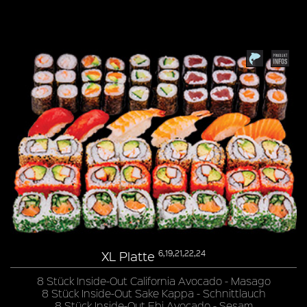
XL Platte
6,19,21,22,24
8 Stück Inside-Out California Avocado - Masago
8 Stück Inside-Out Sake Kappa - Schnittlauch
8 Stück Inside-Out Ebi Avocado - Sesam