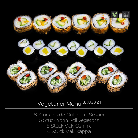
Vegetarier Menü
3,7,8,20,24
8 Stück Inside-Out Inari - Sesam
6 Stück Yana Roll Vegetaria
6 Stück Maki Oshinki
6 Stück Maki Kappa