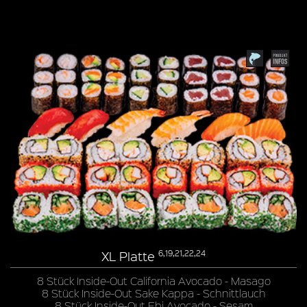
XL Platte
6,19,21,22,24
8 Stück Inside-Out California Avocado - Masago
8 Stück Inside-Out Sake Kappa - Schnittlauch
8 Stück Inside-Out Ebi Avocado - Sesam