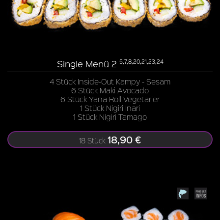
Single Menü 2
5,7,8,20,21,23,24
4 Stück Inside-Out Kampy - Sesam
6 Stück Maki Avocado
6 Stück Yana Roll Vegetarier
1 Stück Nigiri Inari
1 Stück Nigiri Tamago
18,90 €
18 Stück