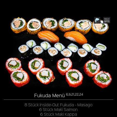
Fukuda Menü
6,9,21,22,24
8 Stück Inside-Out Fukuda - Masago
6 Stück Maki Salmon
6 Stück Maki Kappa