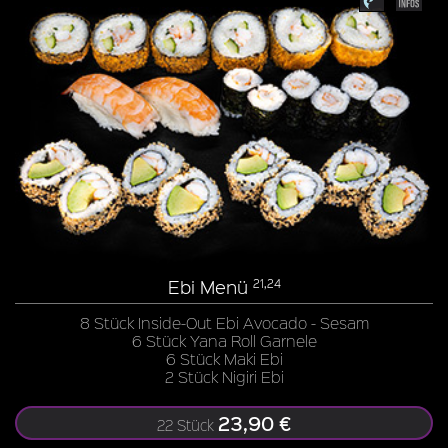
Ebi Menü
21,24
8 Stück Inside-Out Ebi Avocado - Sesam
6 Stück Yana Roll Garnele
6 Stück Maki Ebi
2 Stück Nigiri Ebi
23,90 €
22 Stück