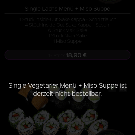
Single Lachs Menü + Miso Suppe
4 Stück Inside-Out Sake Kappa - Schnittlauch
4 Stück Inside-Out Sake Kappa - Sesam
6 Stück Maki Sake
1 Stück Nigiri Sake
1 Miso Suppe
18,90 €
15 Stück
Single Vegetarier Menü + Miso Suppe ist
derzeit nicht bestellbar.