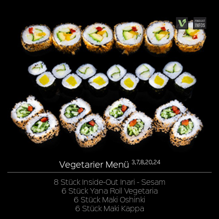
Vegetarier Menü
3,7,8,20,24
8 Stück Inside-Out Inari - Sesam
6 Stück Yana Roll Vegetaria
6 Stück Maki Oshinki
6 Stück Maki Kappa