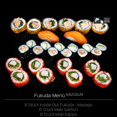
Fukuda Menü
6,9,21,22,24
8 Stück Inside-Out Fukuda - Masago
6 Stück Maki Salmon
6 Stück Maki Kappa