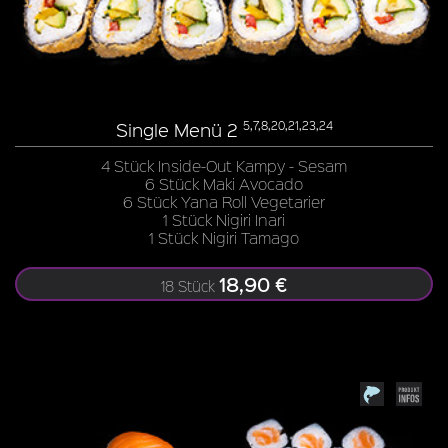
Single Menü 2
5,7,8,20,21,23,24
4 Stück Inside-Out Kampy - Sesam
6 Stück Maki Avocado
6 Stück Yana Roll Vegetarier
1 Stück Nigiri Inari
1 Stück Nigiri Tamago
18,90 €
18 Stück