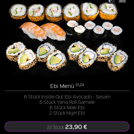
Ebi Menü
21,24
8 Stück Inside-Out Ebi Avocado - Sesam
6 Stück Yana Roll Garnele
6 Stück Maki Ebi
2 Stück Nigiri Ebi
23,90 €
22 Stück