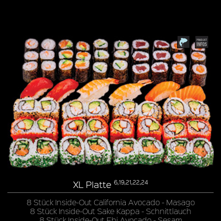
XL Platte
6,19,21,22,24
8 Stück Inside-Out California Avocado - Masago
8 Stück Inside-Out Sake Kappa - Schnittlauch
8 Stück Inside-Out Ebi Avocado - Sesam