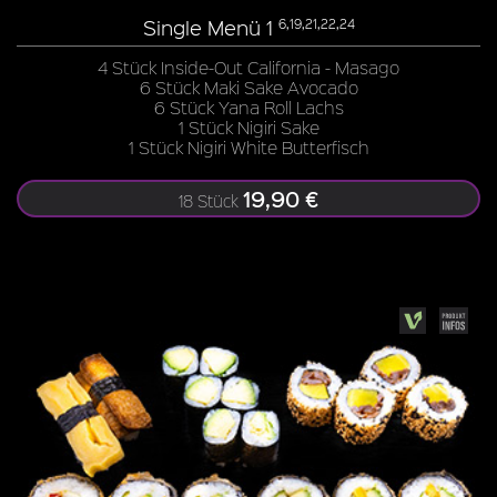
Single Menü 1
6,19,21,22,24
4 Stück Inside-Out California - Masago
6 Stück Maki Sake Avocado
6 Stück Yana Roll Lachs
1 Stück Nigiri Sake
1 Stück Nigiri White Butterfisch
19,90 €
18 Stück