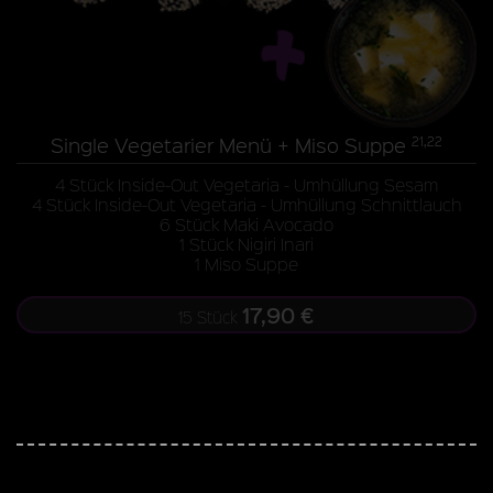
Single Vegetarier Menü + Miso Suppe
21,22
4 Stück Inside-Out Vegetaria - Umhüllung Sesam
4 Stück Inside-Out Vegetaria - Umhüllung Schnittlauch
6 Stück Maki Avocado
1 Stück Nigiri Inari
1 Miso Suppe
17,90 €
15 Stück