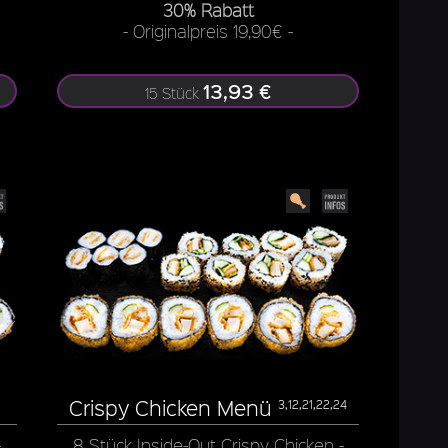
30% Rabatt
- Originalpreis 19,90€ -
13,93 €
15 Stück
Crispy Chicken Menü
3,12,21,22,24
-
8 Stück Inside-Out Crispy Chicken -