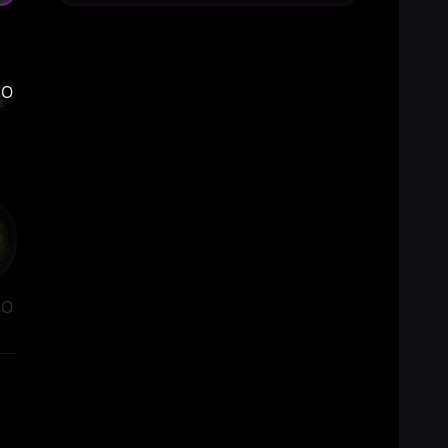
so
so