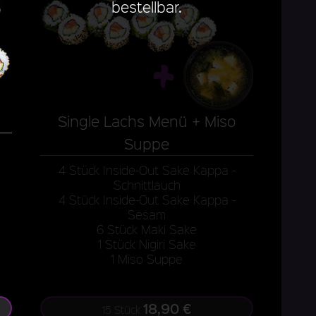
bestellbar.
Single Lachs Menü + Miso
Suppe
4 Stück Inside-Out Sake Kappa -
Schnittlauch
4 Stück Inside-Out Sake Kappa -
Sesam
6 Stück Maki Sake
1 Stück Nigiri Sake
1 Miso Suppe
18,90 €
15 Stück