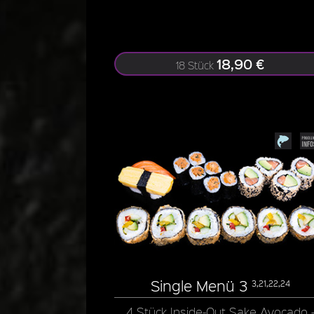
18,90 €
18 Stück
Single Menü 3
3,21,22,24
4 Stück Inside-Out Sake Avocado 