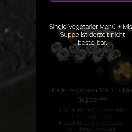
Single Vegetarier Menü + Mi
Suppe ist derzeit nicht
bestellbar.
Single Vegetarier Menü + Mi
Suppe
21,22
4 Stück Inside-Out Vegetaria -
Umhüllung Sesam
4 Stück Inside-Out Vegetaria -
Umhüllung Schnittlauch