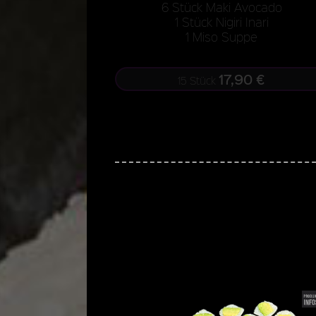
6 Stück Maki Avocado
1 Stück Nigiri Inari
1 Miso Suppe
17,90 €
15 Stück