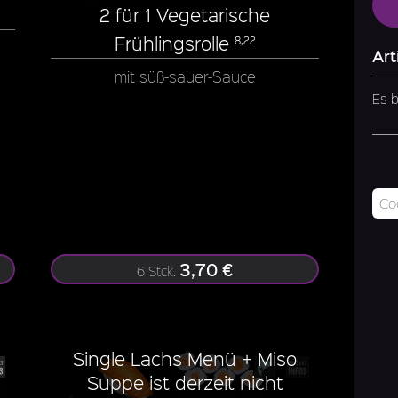
2 für 1 Vegetarische
Frühlingsrolle
8,22
Art
mit süß-sauer-Sauce
Es b
3,70 €
6 Stck.
Single Lachs Menü + Miso
Suppe ist derzeit nicht