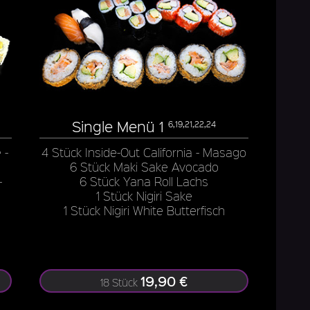
Single Menü 1
6,19,21,22,24
 -
4 Stück Inside-Out California - Masago
6 Stück Maki Sake Avocado
-
6 Stück Yana Roll Lachs
1 Stück Nigiri Sake
1 Stück Nigiri White Butterfisch
19,90 €
18 Stück