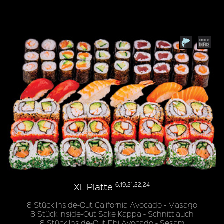
XL Platte
6,19,21,22,24
8 Stück Inside-Out California Avocado - Masago
8 Stück Inside-Out Sake Kappa - Schnittlauch
8 Stück Inside-Out Ebi Avocado - Sesam