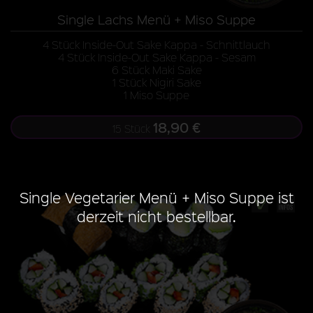
Single Lachs Menü + Miso Suppe
4 Stück Inside-Out Sake Kappa - Schnittlauch
4 Stück Inside-Out Sake Kappa - Sesam
6 Stück Maki Sake
1 Stück Nigiri Sake
1 Miso Suppe
18,90 €
15 Stück
Single Vegetarier Menü + Miso Suppe ist
derzeit nicht bestellbar.