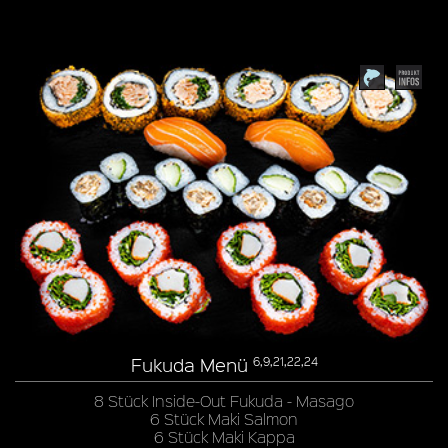
Fukuda Menü
6,9,21,22,24
8 Stück Inside-Out Fukuda - Masago
6 Stück Maki Salmon
6 Stück Maki Kappa