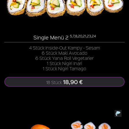
Single Menü 2
5,7,8,20,21,23,24
4 Stück Inside-Out Kampy - Sesam
6 Stück Maki Avocado
6 Stück Yana Roll Vegetarier
1 Stück Nigiri Inari
1 Stück Nigiri Tamago
18,90 €
18 Stück