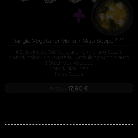
Single Vegetarier Menü + Miso Suppe
21,22
4 Stück Inside-Out Vegetaria - Umhüllung Sesam
4 Stück Inside-Out Vegetaria - Umhüllung Schnittlauch
6 Stück Maki Avocado
1 Stück Nigiri Inari
1 Miso Suppe
17,90 €
15 Stück