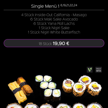
Single Menü 1
6,19,21,22,24
4 Stück Inside-Out California - Masago
6 Stück Maki Sake Avocado
6 Stück Yana Roll Lachs
1 Stück Nigiri Sake
1 Stück Nigiri White Butterfisch
19,90 €
18 Stück