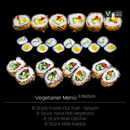
Vegetarier Menü
3,7,8,20,24
8 Stück Inside-Out Inari - Sesam
6 Stück Yana Roll Vegetaria
6 Stück Maki Oshinki
6 Stück Maki Kappa