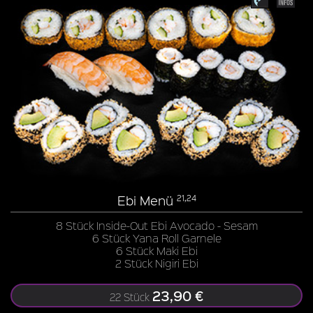
Ebi Menü
21,24
8 Stück Inside-Out Ebi Avocado - Sesam
6 Stück Yana Roll Garnele
6 Stück Maki Ebi
2 Stück Nigiri Ebi
23,90 €
22 Stück