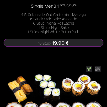
Single Menü 1
6,19,21,22,24
4 Stück Inside-Out California - Masago
6 Stück Maki Sake Avocado
6 Stück Yana Roll Lachs
1 Stück Nigiri Sake
1 Stück Nigiri White Butterfisch
19,90 €
18 Stück