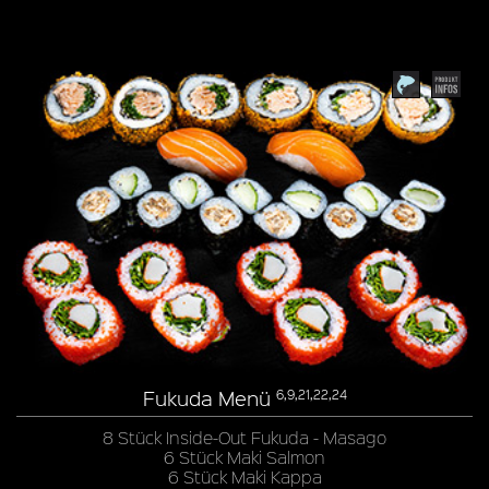
Fukuda Menü
6,9,21,22,24
8 Stück Inside-Out Fukuda - Masago
6 Stück Maki Salmon
6 Stück Maki Kappa