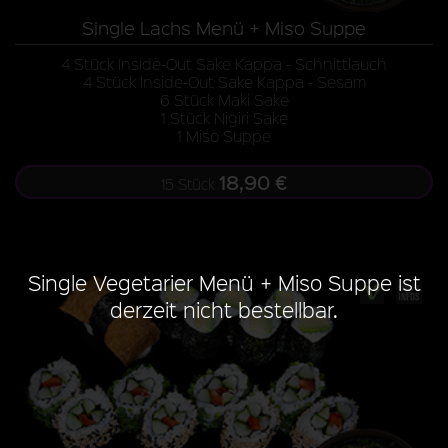
Single Lachs Menü + Miso Suppe
4 Stück Inside-Out Sake Kappa - Schnittlauch
4 Stück Inside-Out Sake Kappa - Sesam
6 Stück Maki Sake
1 Stück Nigiri Sake
1 Miso Suppe
18,90 €
15 Stück
Single Vegetarier Menü + Miso Suppe ist
derzeit nicht bestellbar.