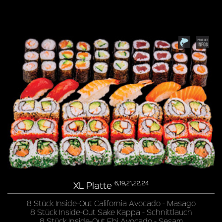
XL Platte
6,19,21,22,24
8 Stück Inside-Out California Avocado - Masago
8 Stück Inside-Out Sake Kappa - Schnittlauch
8 Stück Inside-Out Ebi Avocado - Sesam