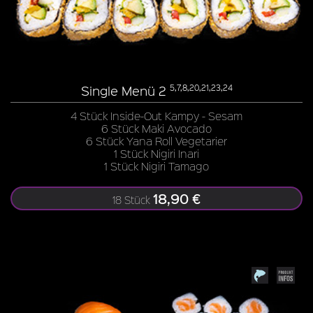
Single Menü 2
5,7,8,20,21,23,24
4 Stück Inside-Out Kampy - Sesam
6 Stück Maki Avocado
6 Stück Yana Roll Vegetarier
1 Stück Nigiri Inari
1 Stück Nigiri Tamago
18,90 €
18 Stück