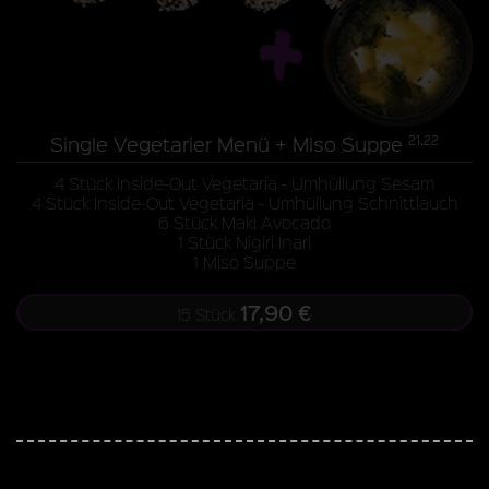
Single Vegetarier Menü + Miso Suppe
21,22
4 Stück Inside-Out Vegetaria - Umhüllung Sesam
4 Stück Inside-Out Vegetaria - Umhüllung Schnittlauch
6 Stück Maki Avocado
1 Stück Nigiri Inari
1 Miso Suppe
17,90 €
15 Stück