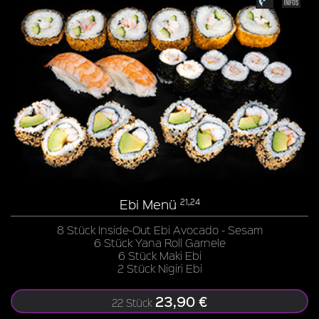
Ebi Menü
21,24
8 Stück Inside-Out Ebi Avocado - Sesam
6 Stück Yana Roll Garnele
6 Stück Maki Ebi
2 Stück Nigiri Ebi
23,90 €
22 Stück