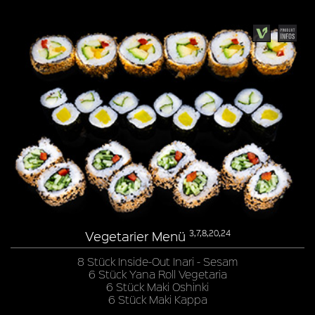
Vegetarier Menü
3,7,8,20,24
8 Stück Inside-Out Inari - Sesam
6 Stück Yana Roll Vegetaria
6 Stück Maki Oshinki
6 Stück Maki Kappa