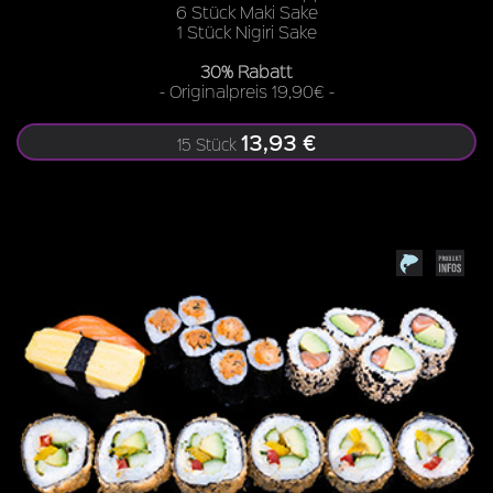
6 Stück Maki Sake
1 Stück Nigiri Sake
30% Rabatt
- Originalpreis 19,90€ -
13,93 €
15 Stück