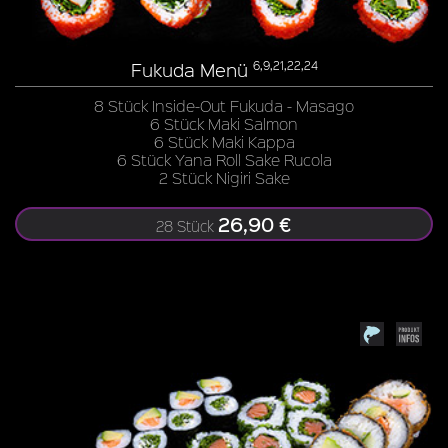
Fukuda Menü
6,9,21,22,24
8 Stück Inside-Out Fukuda - Masago
6 Stück Maki Salmon
6 Stück Maki Kappa
6 Stück Yana Roll Sake Rucola
2 Stück Nigiri Sake
26,90 €
28 Stück