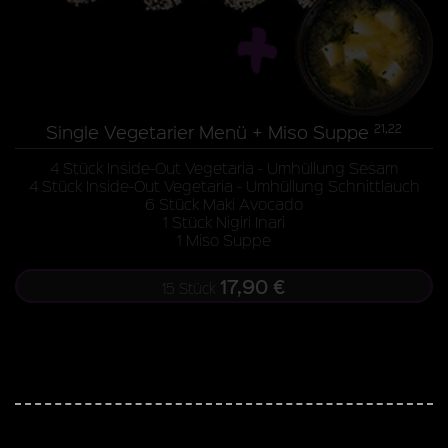
Single Vegetarier Menü + Miso Suppe
21,22
4 Stück Inside-Out Vegetaria - Umhüllung Sesam
4 Stück Inside-Out Vegetaria - Umhüllung Schnittlauch
6 Stück Maki Avocado
1 Stück Nigiri Inari
1 Miso Suppe
17,90 €
15 Stück