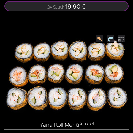
19,90 €
24 Stück
Yana Roll Menü
21,22,24