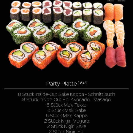
Party Platte
19,24
8 Stück Inside-Out Sake Kappa - Schnittlauch
8 Stück Inside-Out Ebi Avocado - Masago
6 Stück Maki Tekka
6 Stück Maki Sake
6 Stück Maki Kappa
2 Stück Nigiri Maguro
2 Stück Nigiri Sake
2 Stück Nigiri Ebi