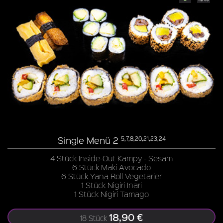
Single Menü 2
5,7,8,20,21,23,24
4 Stück Inside-Out Kampy - Sesam
6 Stück Maki Avocado
6 Stück Yana Roll Vegetarier
1 Stück Nigiri Inari
1 Stück Nigiri Tamago
18,90 €
18 Stück