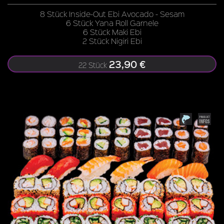
8 Stück Inside-Out Ebi Avocado - Sesam
6 Stück Yana Roll Garnele
6 Stück Maki Ebi
2 Stück Nigiri Ebi
23,90 €
22 Stück