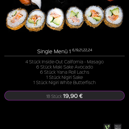
Single Menü 1
6,19,21,22,24
4 Stück Inside-Out California - Masago
6 Stück Maki Sake Avocado
6 Stück Yana Roll Lachs
1 Stück Nigiri Sake
1 Stück Nigiri White Butterfisch
19,90 €
18 Stück