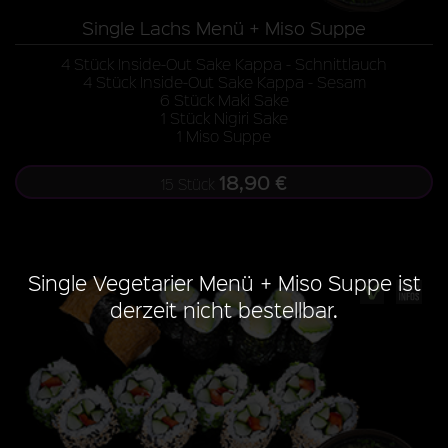
Single Lachs Menü + Miso Suppe
4 Stück Inside-Out Sake Kappa - Schnittlauch
4 Stück Inside-Out Sake Kappa - Sesam
6 Stück Maki Sake
1 Stück Nigiri Sake
1 Miso Suppe
18,90 €
15 Stück
Single Vegetarier Menü + Miso Suppe ist
derzeit nicht bestellbar.