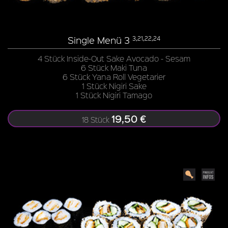
Single Menü 3
3,21,22,24
4 Stück Inside-Out Sake Avocado - Sesam
6 Stück Maki Tuna
6 Stück Yana Roll Vegetarier
1 Stück Nigiri Sake
1 Stück Nigiri Tamago
19,50 €
18 Stück