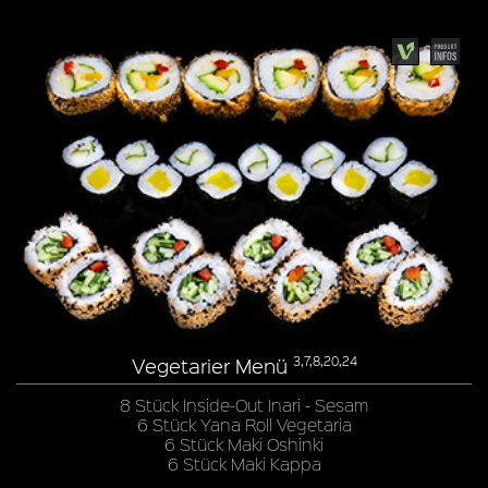
Vegetarier Menü
3,7,8,20,24
8 Stück Inside-Out Inari - Sesam
6 Stück Yana Roll Vegetaria
6 Stück Maki Oshinki
6 Stück Maki Kappa