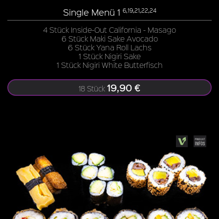
Single Menü 1
6,19,21,22,24
4 Stück Inside-Out California - Masago
6 Stück Maki Sake Avocado
6 Stück Yana Roll Lachs
1 Stück Nigiri Sake
1 Stück Nigiri White Butterfisch
19,90 €
18 Stück