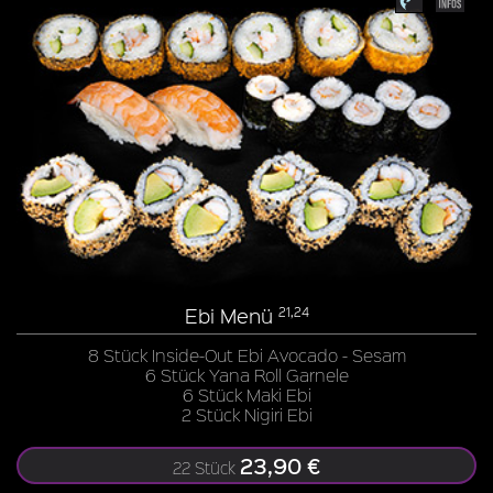
Ebi Menü
21,24
8 Stück Inside-Out Ebi Avocado - Sesam
6 Stück Yana Roll Garnele
6 Stück Maki Ebi
2 Stück Nigiri Ebi
23,90 €
22 Stück