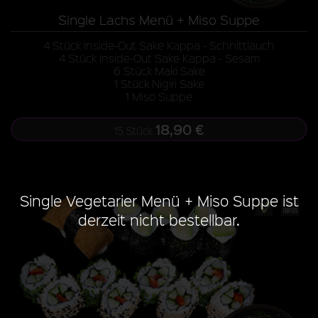
Single Lachs Menü + Miso Suppe
4 Stück Inside-Out Sake Kappa - Schnittlauch
4 Stück Inside-Out Sake Kappa - Sesam
6 Stück Maki Sake
1 Stück Nigiri Sake
1 Miso Suppe
18,90 €
15 Stück
Single Vegetarier Menü + Miso Suppe ist
derzeit nicht bestellbar.