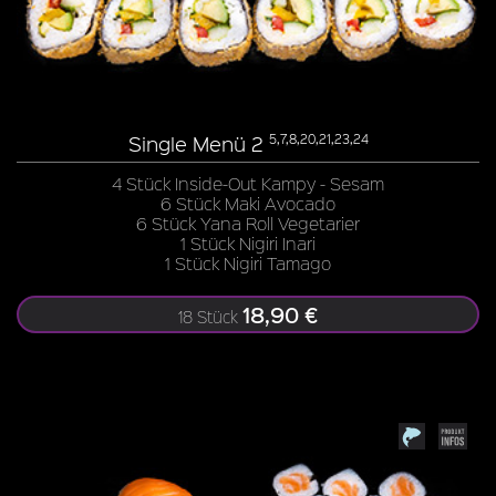
Single Menü 2
5,7,8,20,21,23,24
4 Stück Inside-Out Kampy - Sesam
6 Stück Maki Avocado
6 Stück Yana Roll Vegetarier
1 Stück Nigiri Inari
1 Stück Nigiri Tamago
18,90 €
18 Stück