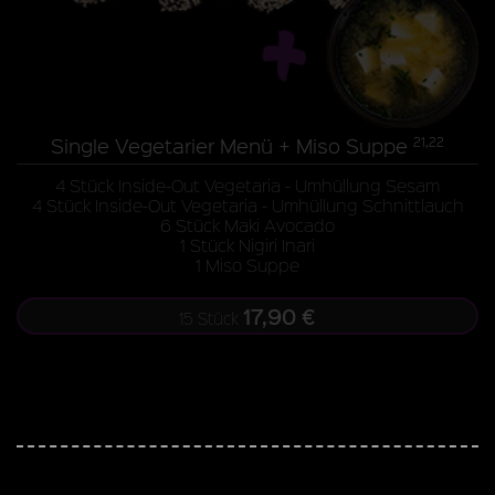
Single Vegetarier Menü + Miso Suppe
21,22
4 Stück Inside-Out Vegetaria - Umhüllung Sesam
4 Stück Inside-Out Vegetaria - Umhüllung Schnittlauch
6 Stück Maki Avocado
1 Stück Nigiri Inari
1 Miso Suppe
17,90 €
15 Stück