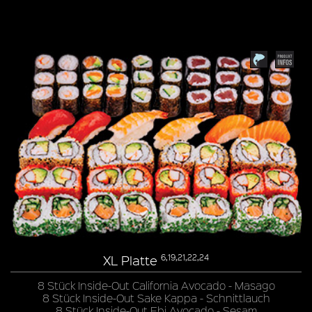
XL Platte
6,19,21,22,24
8 Stück Inside-Out California Avocado - Masago
8 Stück Inside-Out Sake Kappa - Schnittlauch
8 Stück Inside-Out Ebi Avocado - Sesam