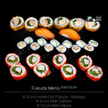
Fukuda Menü
6,9,21,22,24
8 Stück Inside-Out Fukuda - Masago
6 Stück Maki Salmon
6 Stück Maki Kappa