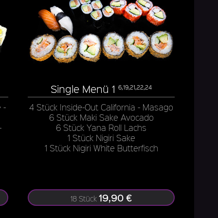
Single Menü 1
6,19,21,22,24
 -
4 Stück Inside-Out California - Masago
6 Stück Maki Sake Avocado
-
6 Stück Yana Roll Lachs
1 Stück Nigiri Sake
1 Stück Nigiri White Butterfisch
19,90 €
18 Stück