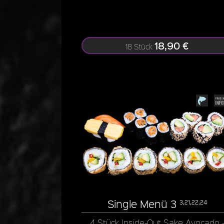
18,90 €
18 Stück
Single Menü 3
3,21,22,24
4 Stück Inside-Out Sake Avocado 