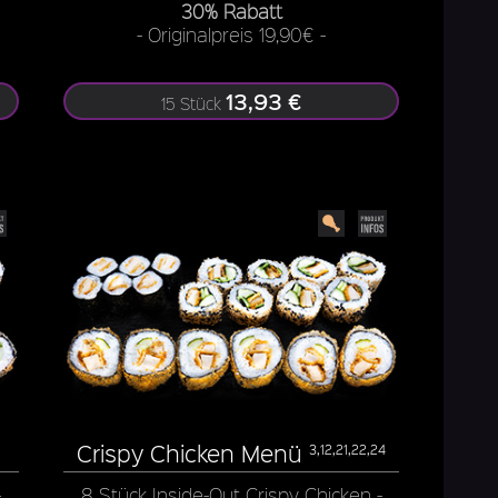
30% Rabatt
- Originalpreis 19,90€ -
13,93 €
15 Stück
Crispy Chicken Menü
3,12,21,22,24
-
8 Stück Inside-Out Crispy Chicken -