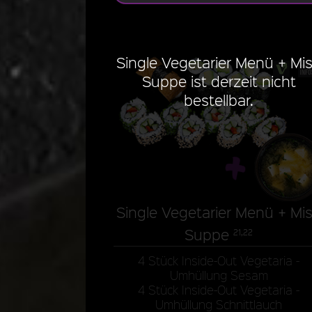
Single Vegetarier Menü + Mi
Suppe ist derzeit nicht
bestellbar.
Single Vegetarier Menü + Mi
Suppe
21,22
4 Stück Inside-Out Vegetaria -
Umhüllung Sesam
4 Stück Inside-Out Vegetaria -
Umhüllung Schnittlauch