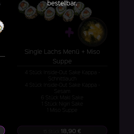
bestellbar.
Single Lachs Menü + Miso
Suppe
4 Stück Inside-Out Sake Kappa -
Schnittlauch
4 Stück Inside-Out Sake Kappa -
Sesam
6 Stück Maki Sake
1 Stück Nigiri Sake
1 Miso Suppe
18,90 €
15 Stück