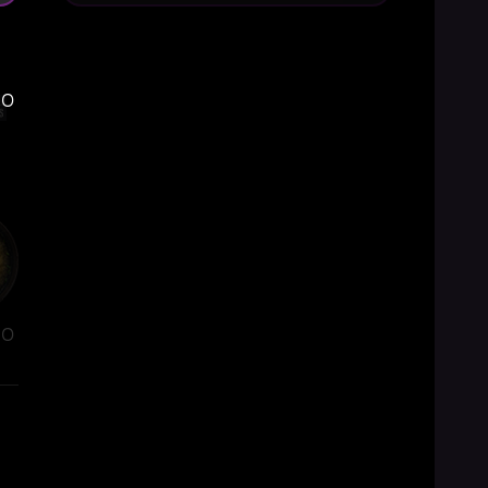
so
so