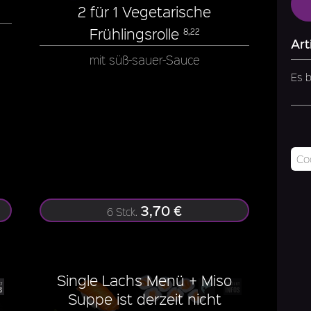
2 für 1 Vegetarische
Frühlingsrolle
8,22
Art
mit süß-sauer-Sauce
Es b
3,70 €
6 Stck.
Single Lachs Menü + Miso
Suppe ist derzeit nicht