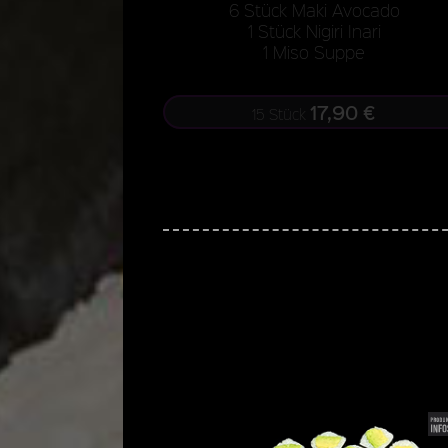
6 Stück Maki Avocado
1 Stück Nigiri Inari
1 Miso Suppe
17,90 €
15 Stück