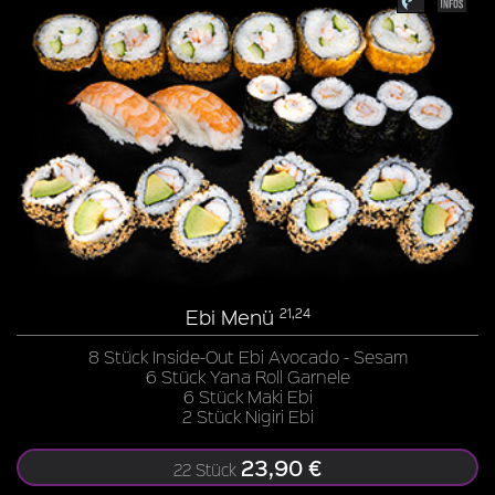
Ebi Menü
21,24
8 Stück Inside-Out Ebi Avocado - Sesam
6 Stück Yana Roll Garnele
6 Stück Maki Ebi
2 Stück Nigiri Ebi
23,90 €
22 Stück