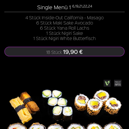
Single Menü 1
6,19,21,22,24
4 Stück Inside-Out California - Masago
6 Stück Maki Sake Avocado
6 Stück Yana Roll Lachs
1 Stück Nigiri Sake
1 Stück Nigiri White Butterfisch
19,90 €
18 Stück