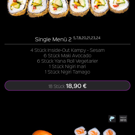
Single Menü 2
5,7,8,20,21,23,24
4 Stück Inside-Out Kampy - Sesam
6 Stück Maki Avocado
6 Stück Yana Roll Vegetarier
1 Stück Nigiri Inari
1 Stück Nigiri Tamago
18,90 €
18 Stück