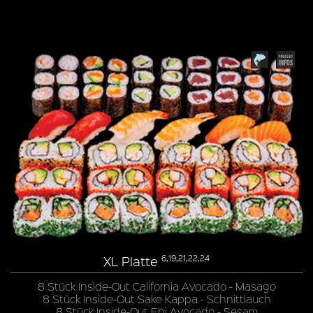
XL Platte
6,19,21,22,24
8 Stück Inside-Out California Avocado - Masago
8 Stück Inside-Out Sake Kappa - Schnittlauch
8 Stück Inside-Out Ebi Avocado - Sesam