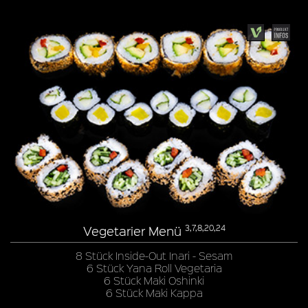
Vegetarier Menü
3,7,8,20,24
8 Stück Inside-Out Inari - Sesam
6 Stück Yana Roll Vegetaria
6 Stück Maki Oshinki
6 Stück Maki Kappa