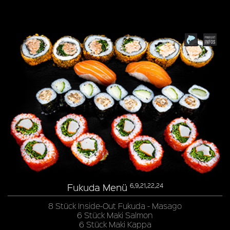
Fukuda Menü
6,9,21,22,24
8 Stück Inside-Out Fukuda - Masago
6 Stück Maki Salmon
6 Stück Maki Kappa