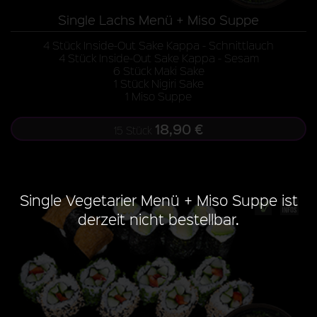
Single Lachs Menü + Miso Suppe
4 Stück Inside-Out Sake Kappa - Schnittlauch
4 Stück Inside-Out Sake Kappa - Sesam
6 Stück Maki Sake
1 Stück Nigiri Sake
1 Miso Suppe
18,90 €
15 Stück
Single Vegetarier Menü + Miso Suppe ist
derzeit nicht bestellbar.