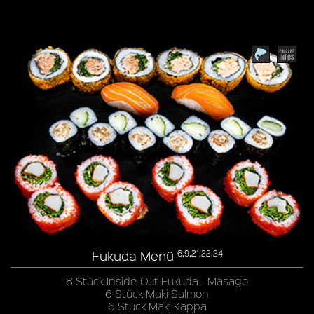
Fukuda Menü
6,9,21,22,24
8 Stück Inside-Out Fukuda - Masago
6 Stück Maki Salmon
6 Stück Maki Kappa