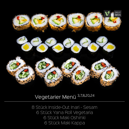
Vegetarier Menü
3,7,8,20,24
8 Stück Inside-Out Inari - Sesam
6 Stück Yana Roll Vegetaria
6 Stück Maki Oshinki
6 Stück Maki Kappa