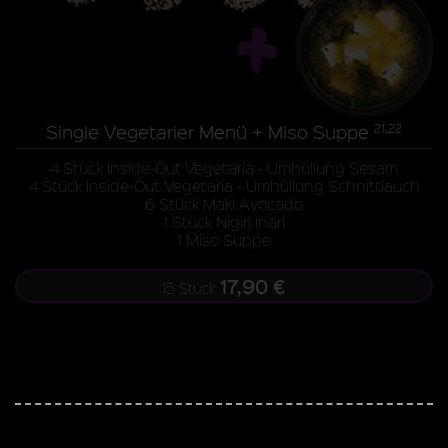
Single Vegetarier Menü + Miso Suppe
21,22
4 Stück Inside-Out Vegetaria - Umhüllung Sesam
4 Stück Inside-Out Vegetaria - Umhüllung Schnittlauch
6 Stück Maki Avocado
1 Stück Nigiri Inari
1 Miso Suppe
17,90 €
15 Stück