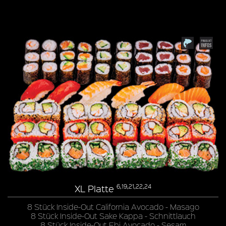
XL Platte
6,19,21,22,24
8 Stück Inside-Out California Avocado - Masago
8 Stück Inside-Out Sake Kappa - Schnittlauch
8 Stück Inside-Out Ebi Avocado - Sesam