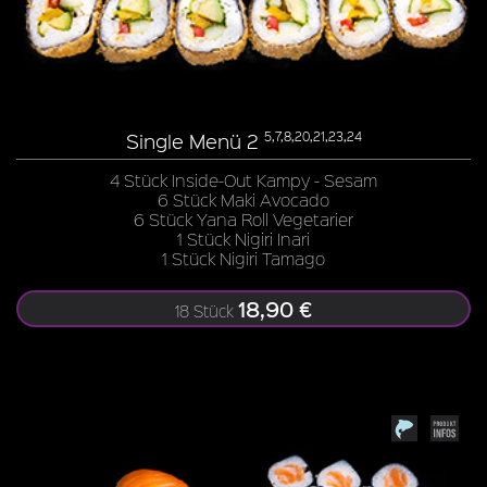
Single Menü 2
5,7,8,20,21,23,24
4 Stück Inside-Out Kampy - Sesam
6 Stück Maki Avocado
6 Stück Yana Roll Vegetarier
1 Stück Nigiri Inari
1 Stück Nigiri Tamago
18,90 €
18 Stück