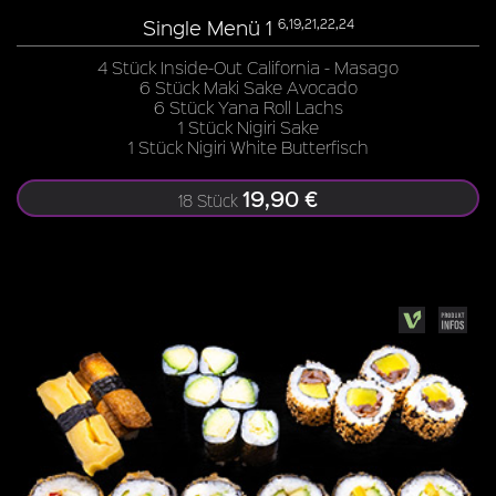
Single Menü 1
6,19,21,22,24
4 Stück Inside-Out California - Masago
6 Stück Maki Sake Avocado
6 Stück Yana Roll Lachs
1 Stück Nigiri Sake
1 Stück Nigiri White Butterfisch
19,90 €
18 Stück