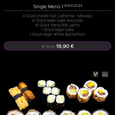
Single Menü 1
6,19,21,22,24
4 Stück Inside-Out California - Masago
6 Stück Maki Sake Avocado
6 Stück Yana Roll Lachs
1 Stück Nigiri Sake
1 Stück Nigiri White Butterfisch
19,90 €
18 Stück