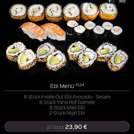
Ebi Menü
21,24
8 Stück Inside-Out Ebi Avocado - Sesam
6 Stück Yana Roll Garnele
6 Stück Maki Ebi
2 Stück Nigiri Ebi
23,90 €
22 Stück