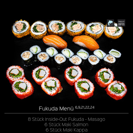
Fukuda Menü
6,9,21,22,24
8 Stück Inside-Out Fukuda - Masago
6 Stück Maki Salmon
6 Stück Maki Kappa