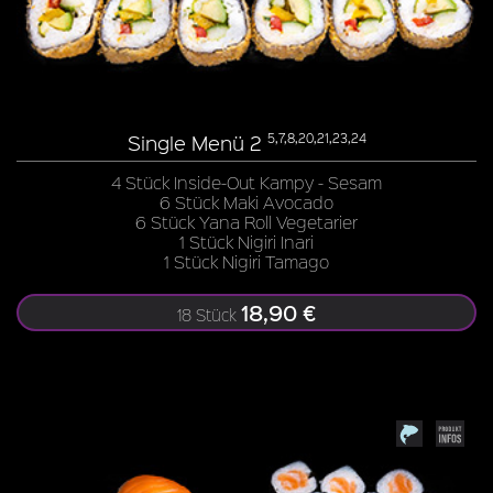
Single Menü 2
5,7,8,20,21,23,24
4 Stück Inside-Out Kampy - Sesam
6 Stück Maki Avocado
6 Stück Yana Roll Vegetarier
1 Stück Nigiri Inari
1 Stück Nigiri Tamago
18,90 €
18 Stück