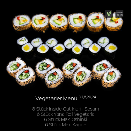
Vegetarier Menü
3,7,8,20,24
8 Stück Inside-Out Inari - Sesam
6 Stück Yana Roll Vegetaria
6 Stück Maki Oshinki
6 Stück Maki Kappa