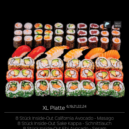
XL Platte
6,19,21,22,24
8 Stück Inside-Out California Avocado - Masago
8 Stück Inside-Out Sake Kappa - Schnittlauch
8 Stück Inside-Out Ebi Avocado - Sesam