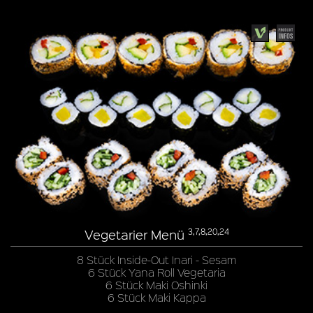
Vegetarier Menü
3,7,8,20,24
8 Stück Inside-Out Inari - Sesam
6 Stück Yana Roll Vegetaria
6 Stück Maki Oshinki
6 Stück Maki Kappa