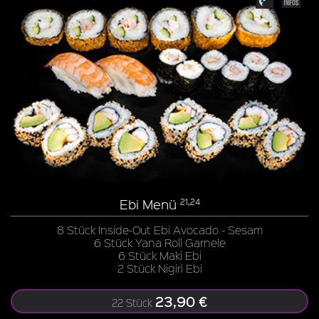
Ebi Menü
21,24
8 Stück Inside-Out Ebi Avocado - Sesam
6 Stück Yana Roll Garnele
6 Stück Maki Ebi
2 Stück Nigiri Ebi
23,90 €
22 Stück