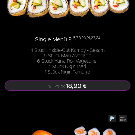
Single Menü 2
5,7,8,20,21,23,24
4 Stück Inside-Out Kampy - Sesam
6 Stück Maki Avocado
6 Stück Yana Roll Vegetarier
1 Stück Nigiri Inari
1 Stück Nigiri Tamago
18,90 €
18 Stück