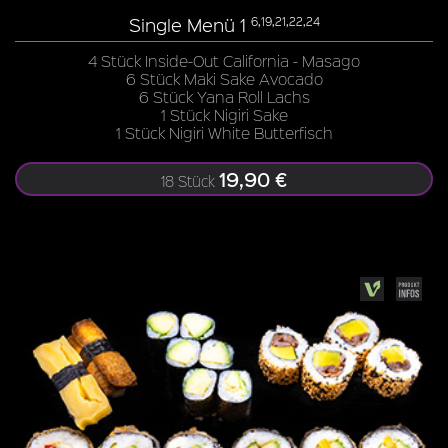
Single Menü 1
6,19,21,22,24
4 Stück Inside-Out California - Masago
6 Stück Maki Sake Avocado
6 Stück Yana Roll Lachs
1 Stück Nigiri Sake
1 Stück Nigiri White Butterfisch
19,90 €
18 Stück