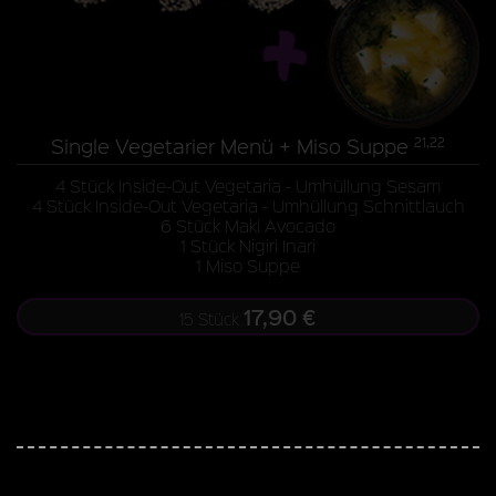
Single Vegetarier Menü + Miso Suppe
21,22
4 Stück Inside-Out Vegetaria - Umhüllung Sesam
4 Stück Inside-Out Vegetaria - Umhüllung Schnittlauch
6 Stück Maki Avocado
1 Stück Nigiri Inari
1 Miso Suppe
17,90 €
15 Stück