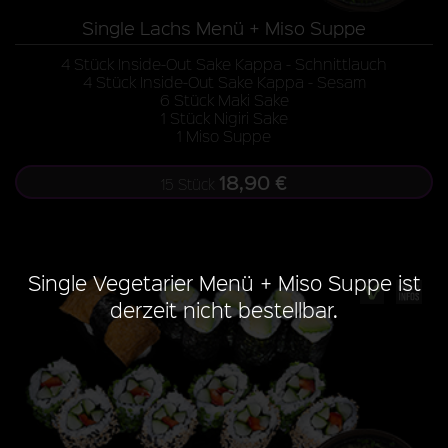
Single Lachs Menü + Miso Suppe
4 Stück Inside-Out Sake Kappa - Schnittlauch
4 Stück Inside-Out Sake Kappa - Sesam
6 Stück Maki Sake
1 Stück Nigiri Sake
1 Miso Suppe
18,90 €
15 Stück
Single Vegetarier Menü + Miso Suppe ist
derzeit nicht bestellbar.