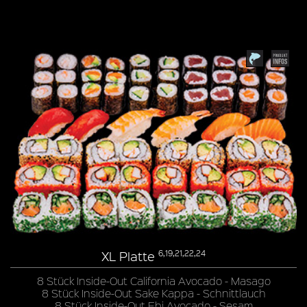
XL Platte
6,19,21,22,24
8 Stück Inside-Out California Avocado - Masago
8 Stück Inside-Out Sake Kappa - Schnittlauch
8 Stück Inside-Out Ebi Avocado - Sesam