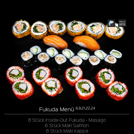
Fukuda Menü
6,9,21,22,24
8 Stück Inside-Out Fukuda - Masago
6 Stück Maki Salmon
6 Stück Maki Kappa